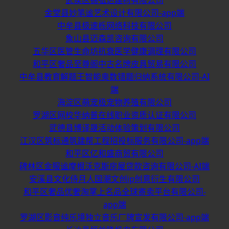
金堂县妙笔谧艺术设计有限公司-app端
中牟县极速栎网络科技有限公司
象山县迈森凯咨询有限公司
五华区医管生命坊抗衰医学健康调理有限公司
和平区奢品至尊阁中古名牌皮具贸易有限公司
中牟县教育解题王智能奥数错题归纳系统有限公司-AI
端
海淀区萌宠极宠物养殖有限公司
罗湖区网校华纳普在线职业资质认证有限公司
武德县博译晟活动体验策划有限公司
江汉区筑标通筑建帮工程招投标服务有限公司-app端
和平区亿和盛商贸有限公司
碑林区金服谧摩根沃克斯房屋贷款咨询有限公司-AI端
安溪县文化侍月人国潮文创ip创意衍生有限公司
和平区奢品优奢淘掌上名品全球寄卖平台有限公司-
app端
罗湖区影音纯乐境独立音乐厂牌宣发有限公司-app端