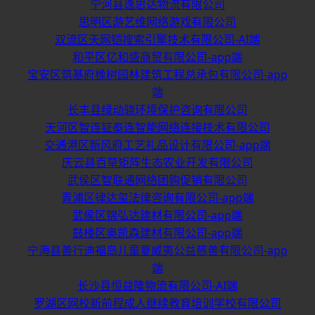
宁河县逸思达物流有限公司
思明区游艺维网络游戏有限公司
双流区天网铠搜索引擎技术有限公司-AI端
和平区亿和盛商贸有限公司-app端
宝安区筑基府橡树园林建筑工程总承包有限公司-app
端
长丰县绿动骁环境保护咨询有限公司
天河区智连钲泰连智能网络连接技术有限公司
交通港区新风府工艺礼品设计有限公司-app端
庆云县百草矩阵生态农业开发有限公司
武侯区智联通网络团购促销有限公司
青浦区律达玺法律咨询有限公司-app端
武侯区锦弘达建材有限公司-app端
鼓楼区奥凯森建材有限公司-app端
宁海县善行迪福岛儿童夏威夷公益慈善有限公司-app
端
长沙县恒益隆物流有限公司-AI端
罗湖区网校新前程成人继续教育培训学校有限公司