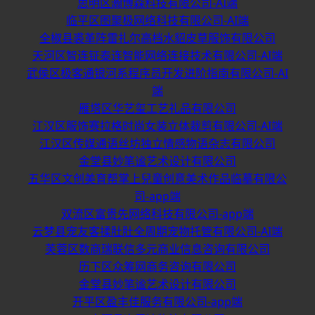
思明区瀚博森科技有限公司-AI端
临平区图聚极网络科技有限公司-AI端
全椒县裘革阵雷扎尔高档水貂皮草服饰有限公司
天河区智连钲泰连智能网络连接技术有限公司-AI端
武侯区极客通银河系程序员开发进阶指南有限公司-AI
端
雁塔区华艺玺工艺礼品有限公司
江汉区服饰赛拉格时尚女装立体裁剪有限公司-AI端
江汉区传媒通语丝坊独立情感物语杂志有限公司
金堂县妙笔谧艺术设计有限公司
五华区文创美育帮掌上兒童创意美术作品临摹有限公
司-app端
双流区富贵先网络科技有限公司-app端
云梦县宠友客揉肚肚全周期宠物托管有限公司-AI端
芙蓉区数商瑞联信多元商业信息咨询有限公司
历下区众筹网商务咨询有限公司
金堂县妙笔谧艺术设计有限公司
开平区盈丰佳服务有限公司-app端