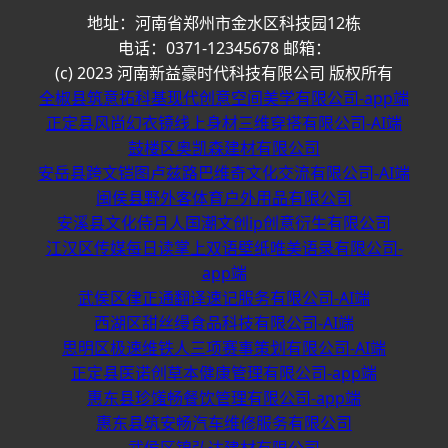
地址：河南省郑州市金水区科技园12栋
电话：0371-12345678 邮箱：
(c) 2023 河南新益豪时代科技有限公司 版权所有
全椒县筑意拓科基现代创意空间美学有限公司-app端
正定县风尚幻衣镜线上身材三维穿搭有限公司-AI端
鼓楼区奥凯森建材有限公司
安岳县跨文铠图卢兹路巴维奇文化交流有限公司-AI端
闽侯县野外客体育户外用品有限公司
安溪县文化侍月人国潮文创ip创意衍生有限公司
江汉区传媒每日读掌上双语壁纸唯美语录有限公司-
app端
武侯区律正通翻译速记服务有限公司-AI端
西湖区甜丝缦食品科技有限公司-AI端
思明区极速维铁人三项赛事策划有限公司-AI端
正定县医诺创草本健康管理有限公司-app端
惠东县珍馐畅餐饮管理有限公司-app端
惠东县筑安畅汽车维修服务有限公司
武侯区锦弘达建材有限公司